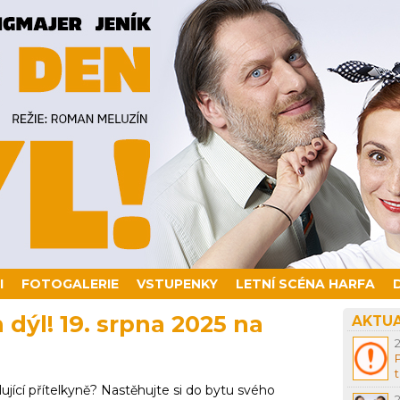
I
FOTOGALERIE
VSTUPENKY
LETNÍ SCÉNA HARFA
dýl! 19. srpna 2025 na
AKTUA
jící přítelkyně? Nastěhujte si do bytu svého