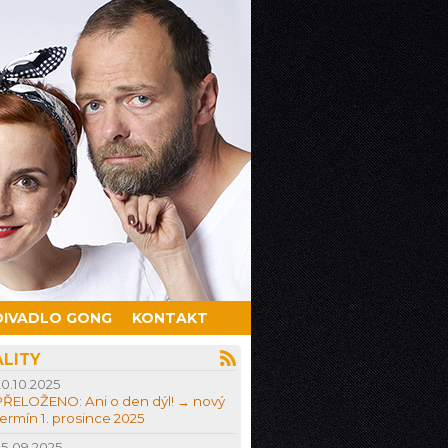
DIVADLO GONG
KONTAKT
LITY
20.10.2025
PŘELOŽENO: Ani o den dýl! → nový
termín 1. prosince 2025
25.09.2025