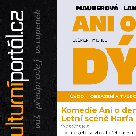
ÚVOD
OBSAZENÍ A TVŮRC
Komedie Ani o den 
Letní scéně Harfa
19.05.2025 14:51
Potřebujete se zbavit přehnaně milu