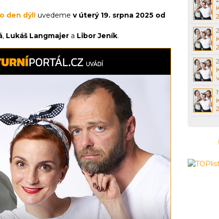
o den dýl!
uvedeme
v úterý 19. srpna 2025 od
.
á
,
Lukáš Langmajer
a
Libor Jeník
.