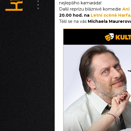
nejlepšího kamaráda!
Další reprízu bláznivé komedie
Ani 
20.00 hod. na
Letní scéně Harfa
Těší se na vás
Michaela Maurerov