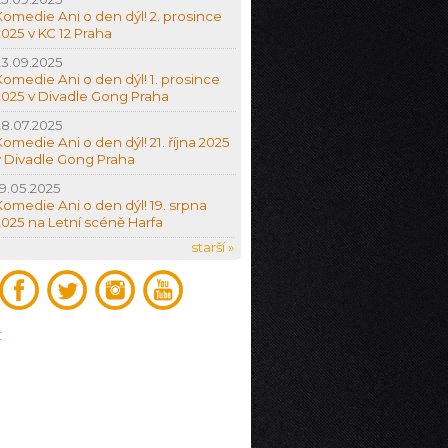
Komedie Ani o den dýl! 2. prosince
2025 v KC 12 Praha
23.09.2025
Komedie Ani o den dýl! 1. prosince
2025 v Divadle Gong Praha
28.07.2025
Komedie Ani o den dýl! 21. října 2025
v Divadle Gong Praha
19.05.2025
Komedie Ani o den dýl! 19. srpna
2025 na Letní scéně Harfa
starší »