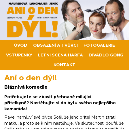
ÚVOD
OBSAZENÍ A TVŮRCI
FOTOGALERIE
VSTUPENKY
LETNÍ SCÉNA HARFA
DIVADLO GONG
KONTAKT
Ani o den dýl!
Bláznivá komedie
Potřebujete se zbavit přehnaně milující
přítelkyně? Nastěhujte si do bytu svého nejlepšího
kamaráda!
Pavel namluví své dívce Sofii, že jeho přítel Martin ztratil
matku, a proto se k nim nastěhuje. Ve skutečnosti doufá, že