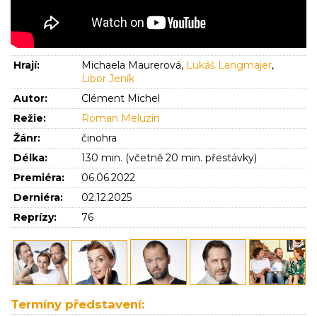
Hrají:
Michaela Maurerová,
Lukáš Langmajer
,
Libor Jeník
Autor:
Clément Michel
Režie:
Roman Meluzín
Žánr:
činohra
Délka:
130 min. (včetně 20 min. přestávky)
Premiéra:
06.06.2022
Derniéra:
02.12.2025
Reprízy:
76
Termíny představení: