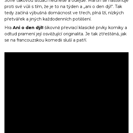
Sofie takovou situaci neunese a odejde. Martin se nastěhuje
proti své vůli s tím, že je to na týden a „ani o den dýl“. Tak
tedy začíná výbušná domácnost ve třech, plná lží, nízkých
přetvářek a jiných každodenních potěšení.
Hra
Ani o den dýl!
šikovně převrací klasické prvky komiky a
odtud pramení její osvěžující originalita. Je tak ztřeštěná, jak
se na francouzskou komedii sluší a patří.